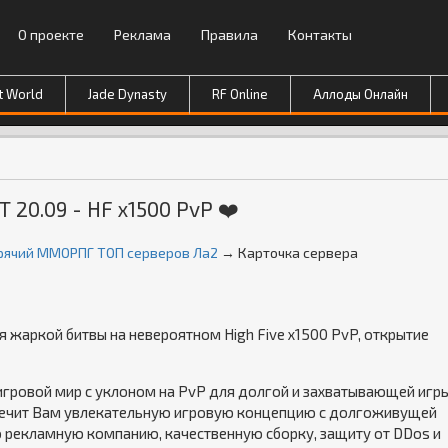
О проекте
Реклама
Правила
Контакты
t World
Jade Dynasty
RF Online
Аллоды Онлайн
Т 20.09 - HF x1500 PvP ❤️
Горячий ММОРПГ ТОП серверов Ла2
→ Карточка сервера
ля жаркой битвы на невероятном High Five x1500 PvP, открытие
гровой мир с уклоном на PvP для долгой и захватывающей игры
печит Вам увлекательную игровую концепцию с долгоживущей
 рекламную компанию, качественную сборку, защиту от DDos и